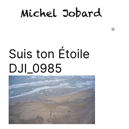
Aller
au
contenu
MENU
Suis ton Étoile
DJI_0985