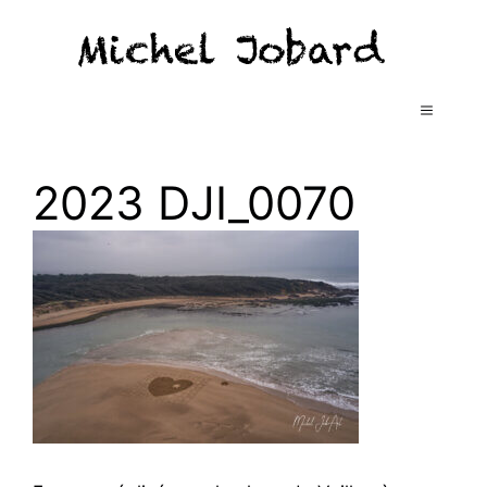
Aller
au
contenu
MENU
2023 DJI_0070